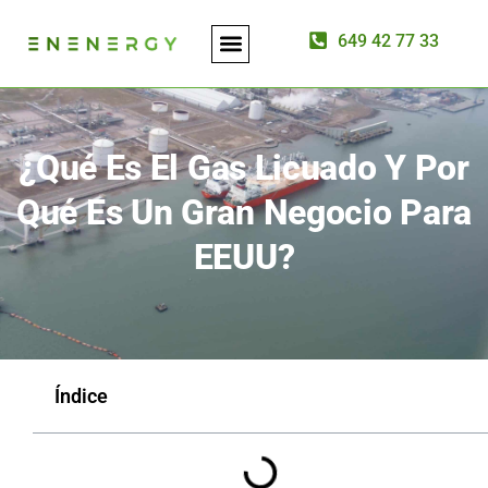
649 42 77 33
ASESORÍA ENERGÉTICA
INSTALACIÓN DE PLACAS SOLARES
¿Qué Es El Gas Licuado Y Por
Qué Es Un Gran Negocio Para
EEUU?
Índice