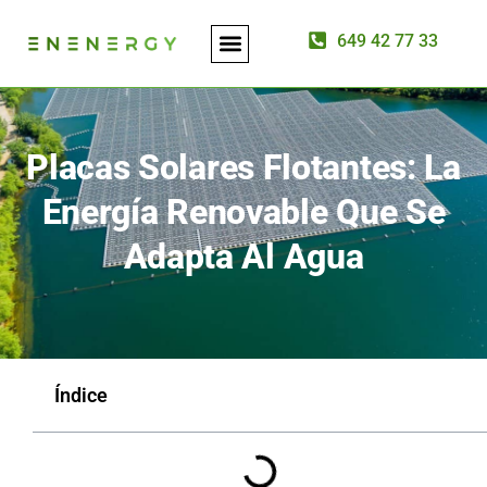
649 42 77 33
ASESORÍA ENERGÉTICA
INSTALACIÓN DE PLACAS SOLARES
Placas Solares Flotantes: La
Energía Renovable Que Se
Adapta Al Agua
Índice